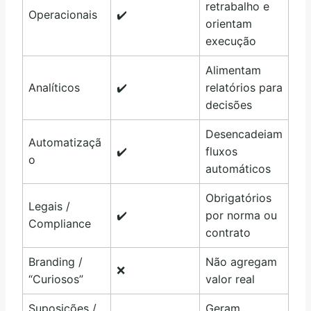
retrabalho e
Operacionais
✔️
orientam
execução
Alimentam
Analíticos
✔️
relatórios para
decisões
Desencadeiam
Automatizaçã
✔️
fluxos
o
automáticos
Obrigatórios
Legais /
✔️
por norma ou
Compliance
contrato
Branding /
Não agregam
❌
“Curiosos”
valor real
Suposições /
Geram