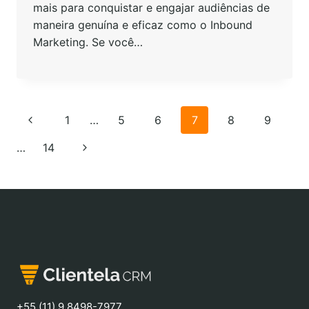
mais para conquistar e engajar audiências de
maneira genuína e eficaz como o Inbound
Marketing. Se você…
1
…
5
6
7
8
9
…
14
+55 (11) 9 8498-7977