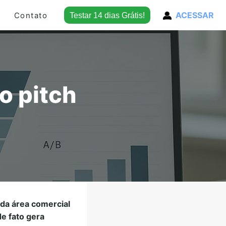
ACESSAR
Contato
Testar 14 dias Grátis!
o pitch
 da área comercial
de fato gera