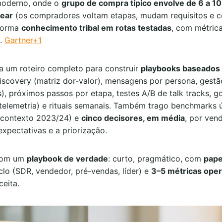
moderno, onde o
grupo de compra típico envolve de 6 a 1
near
(os compradores voltam etapas, mudam requisitos e c
forma
conhecimento tribal em rotas testadas
, com métrica
o.
Gartner+1
ga um roteiro completo para construir
playbooks baseados
 discovery (matriz dor-valor), mensagens por persona, gest
), próximos passos por etapa, testes A/B de talk tracks, 
 telemetria) e rituais semanais. Também trago benchmarks ú
contexto 2023/24) e
cinco decisores, em média
, por ve
expectativas e a priorização.
 com um
playbook de verdade
: curto, pragmático, com
pape
clo (SDR, vendedor, pré-vendas, líder) e
3–5 métricas oper
ceita.