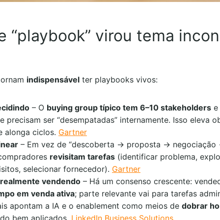
e “playbook” virou tema incon
 tornam
indispensável
ter playbooks vivos:
ecidindo
– O
buying group típico tem 6–10 stakeholders
e 
 precisam ser “desempatadas” internamente. Isso eleva ob
 e alonga ciclos.
Gartner
inear
– Em vez de “descoberta → proposta → negociação
s compradores
revisitam tarefas
(identificar problema, explo
isitos, selecionar fornecedor).
Gartner
 realmente vendendo
– Há um consenso crescente: vende
empo em venda ativa
; parte relevante vai para tarefas admin
uais apontam a IA e o enablement como meios de
dobrar ho
ndo bem aplicados.
LinkedIn Business Solutions