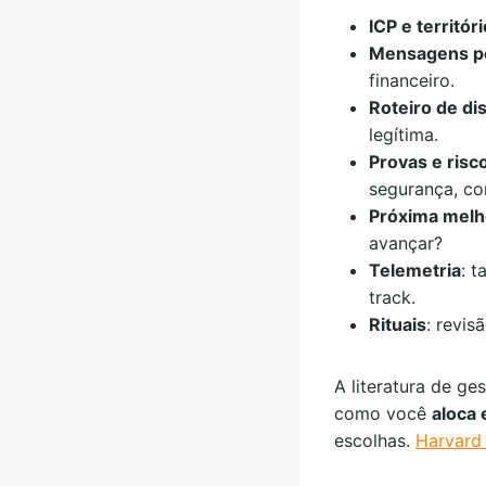
ICP e territór
Mensagens p
financeiro.
Roteiro de di
legítima.
Provas e risc
segurança, co
Próxima melh
avançar?
Telemetria
: 
track.
Rituais
: revi
A literatura de ge
como você
aloca 
escolhas.
Harvard