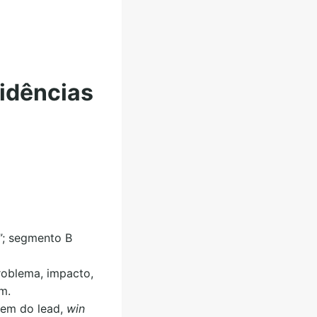
idências
”; segmento B
oblema, impacto,
m.
gem do lead,
win