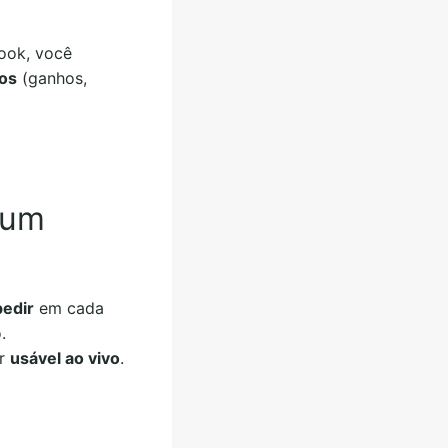
ook, você
os
(ganhos,
 um
pedir
em cada
.
or
usável ao vivo
.