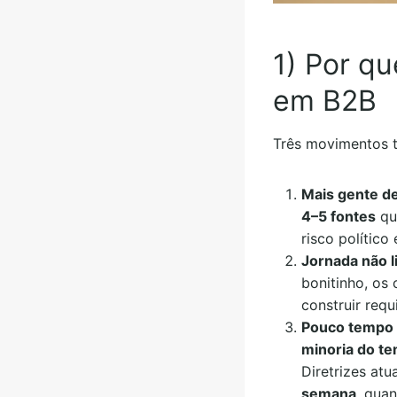
1) Por qu
em B2B
Três movimentos
Mais gente d
4–5 fontes
que
risco político
Jornada não l
bonitinho, o
construir requ
Pouco tempo
minoria do t
Diretrizes at
semana
, qua