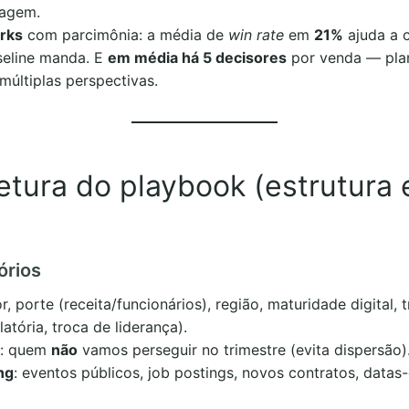
agem.
rks
com parcimônia: a média de
win rate
em
21%
ajuda a c
eline manda. E
em média há 5 decisores
por venda — pla
últiplas perspectivas.
etura do playbook (estrutura
tórios
or, porte (receita/funcionários), região, maturidade digital, t
tória, troca de liderança).
: quem
não
vamos perseguir no trimestre (evita dispersão)
ng
: eventos públicos, job postings, novos contratos, datas