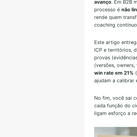
avanço
. Em B2B 
processo é
não li
rende quem trans
coaching contínu
Este artigo entre
ICP e territórios,
provas (evidências
(versões, owners,
win rate em 21%
(
ajudam a calibrar 
No fim, você sai
cada função do ci
ligam esforço a re