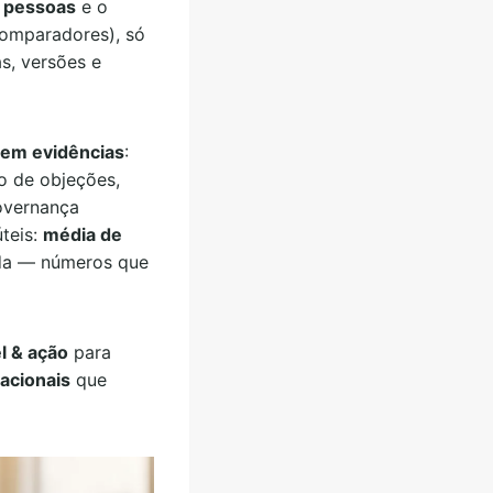
0 pessoas
e o
omparadores), só
s, versões e
 em evidências
:
ão de objeções,
governança
teis:
média de
nda — números que
l & ação
para
acionais
que