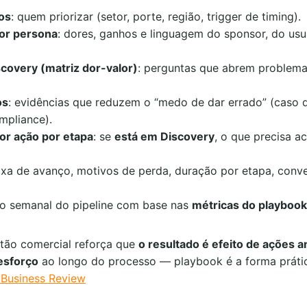
ios
: quem priorizar (setor, porte, região, trigger de timing).
or persona
: dores, ganhos e linguagem do sponsor, do usu
scovery (matriz dor-valor)
: perguntas que abrem problema
os
: evidências que reduzem o “medo de dar errado” (caso d
mpliance).
or ação por etapa
: se
está em Discovery
, o que precisa a
taxa de avanço, motivos de perda, duração por etapa, conve
são semanal do pipeline com base nas
métricas do playbook
stão comercial reforça que
o resultado é efeito de ações a
esforço
ao longo do processo — playbook é a forma prátic
 Business Review