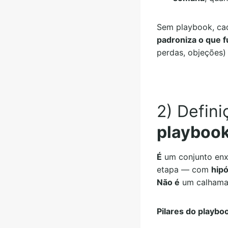
Sem playbook, ca
padroniza o que 
perdas, objeções) 
2) Defini
playbook
É
um conjunto en
etapa — com
hipó
Não é
um calhamaç
Pilares do playbo