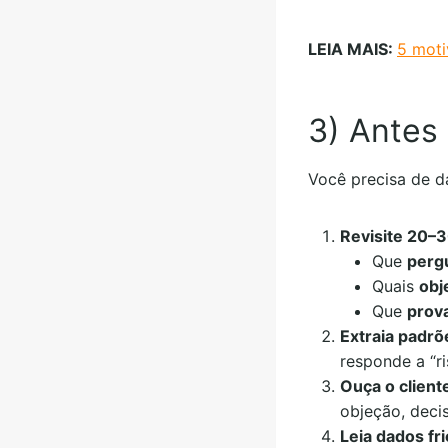
LEIA MAIS:
5 moti
3) Antes
Você precisa de 
Revisite 20–
Que
perg
Quais
obj
Que
prov
Extraia padrõ
responde a “r
Ouça o client
objeção, deci
Leia dados fr