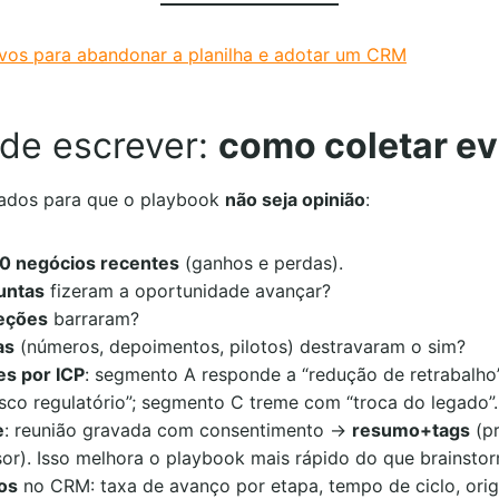
vos para abandonar a planilha e adotar um CRM
 de escrever:
como coletar ev
dados para que o playbook
não seja opinião
:
30 negócios recentes
(ganhos e perdas).
untas
fizeram a oportunidade avançar?
eções
barraram?
as
(números, depoimentos, pilotos) destravaram o sim?
es por ICP
: segmento A responde a “redução de retrabalho
isco regulatório”; segmento C treme com “troca do legado”.
e
: reunião gravada com consentimento →
resumo+tags
(pr
sor). Isso melhora o playbook mais rápido do que brainstor
ios
no CRM: taxa de avanço por etapa, tempo de ciclo, ori