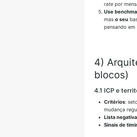
rate
por mens
Use benchma
mas
o seu
bas
pensando em m
4) Arquit
blocos)
4.1 ICP e terri
Critérios
: set
mudança regula
Lista negativa
Sinais de timi