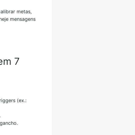
alibrar metas,
neje mensagens
 em 7
riggers (ex.:
.
-gancho.